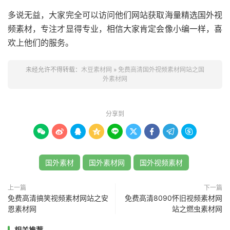
多说无益，大家完全可以访问他们网站获取海量精选国外视
频素材，专注才显得专业，相信大家肯定会像小编一样，喜
欢上他们的服务。
未经允许不得转载：
木豆素材网
»
免费高清国外视频素材网站之国
外素材网
分享到









国外素材
国外素材网
国外视频素材
上一篇
下一篇
免费高清搞笑视频素材网站之安
免费高清8090怀旧视频素材网
恩素材网
站之燃虫素材网
相关推荐