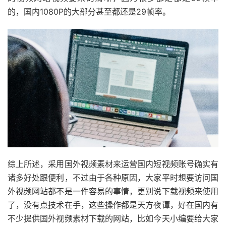
的，国内1080P的大部分甚至都还是29帧率。
综上所述，采用国外视频素材来运营国内短视频账号确实有
诸多好处跟便利，不过由于各种原因，大家平时想要访问国
外视频网站都不是一件容易的事情，更别说下载视频来使用
了，没有点技术在手，这些操作都是天方夜谭，好在国内有
不少提供国外视频素材下载的网站，比如今天小编要给大家