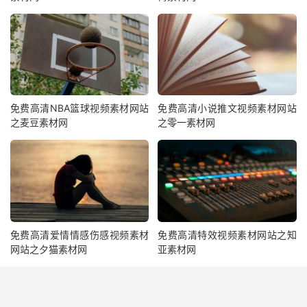
免费高清NBA篮球视频素材网站
免费高清小说推文视频素材网站
之麦豆素材网
之零一素材网
免费高清爱情情感伤感视频素材
免费高清特效视频素材网站之知
网站之夕猫素材网
亚素材网