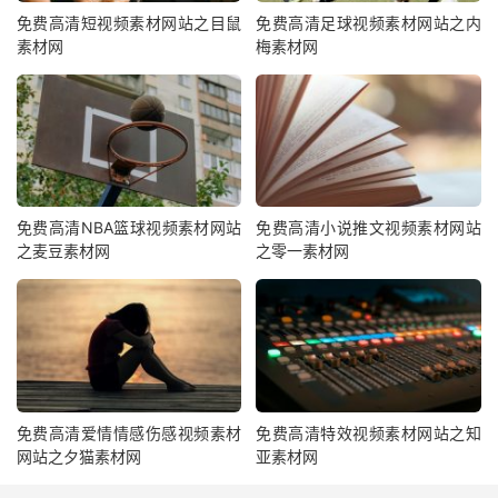
免费高清短视频素材网站之目鼠
免费高清足球视频素材网站之内
素材网
梅素材网
免费高清NBA篮球视频素材网站
免费高清小说推文视频素材网站
之麦豆素材网
之零一素材网
免费高清爱情情感伤感视频素材
免费高清特效视频素材网站之知
网站之夕猫素材网
亚素材网